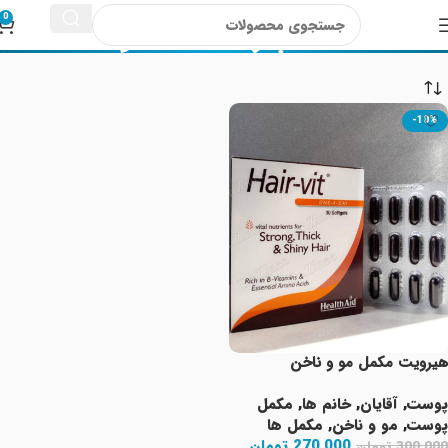
امید پارسینا دماوند
0
-10%
هیرویت مکمل مو و ناخن
پوست
,
آقایان
,
خانم ها
,
مکمل
پوست
,
مو و ناخن
,
مکمل ها
270,000
تومان
300,000
تومان