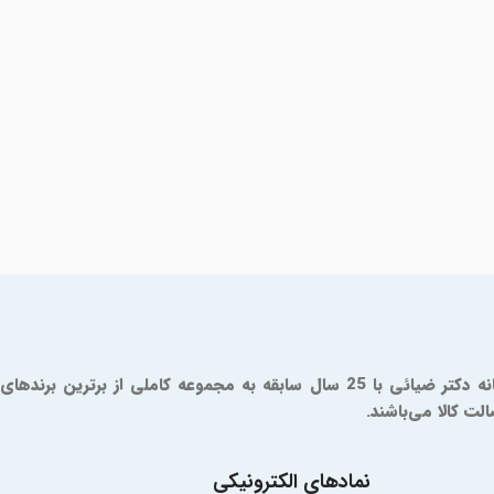
داروخانه آنلاین دکتر ضیائی یک مرجع مورد تایید سازمان و غذا و دارو است که از سال 1379 فعالیت خود را آغاز کرده است. شما در داروخانه دکتر ضیائی با 25 سال سابقه به مجموعه کاملی از برترین برندهای
ت کالا می‌باشند.
نمادهای الکترونیکی