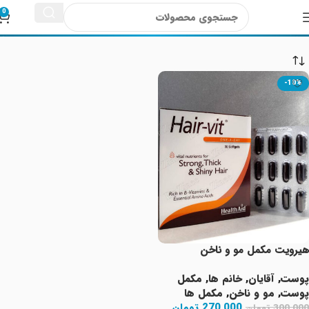
هلث اید
0
-10%
هیرویت مکمل مو و ناخن
پوست
,
آقایان
,
خانم ها
,
مکمل
پوست
,
مو و ناخن
,
مکمل ها
270,000
تومان
300,000
تومان