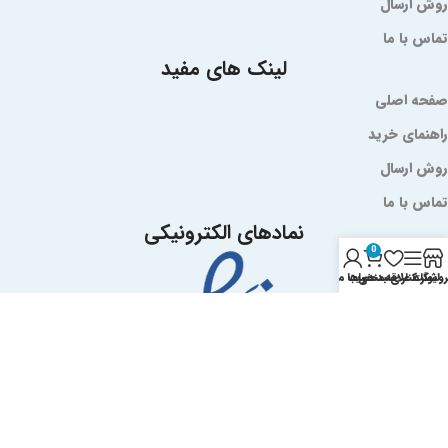
روش ارسال
تماس با ما
لینک های مفید
صفحه اصلی
راهنمای خرید
روش ارسال
تماس با ما
نمادهای الکترونیکی
0
روشگاه
نوار کناری
سبد خرید
لیست علاقه‌مندی‌ها
حساب من
کلیه حقوق وب سایت محفوظ و متعلق به وبسایت داروخانه دکتر
ضیائی می باشد. طراحی توسط
بیردیتا