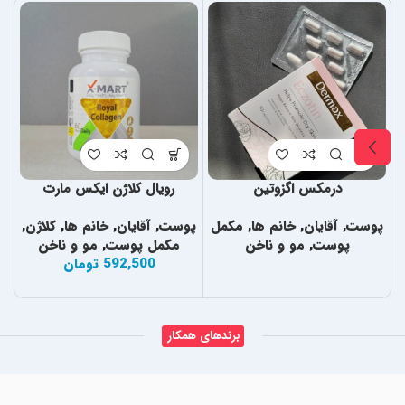
درمکس اگزوتین
رویال کلاژن ایکس مارت
پوست
,
آقایان
,
خانم ها
,
مکمل
پوست
,
آقایان
,
خانم ها
,
کلاژن
,
پ
پوست
,
مو و ناخن
مکمل پوست
,
مو و ناخن
592,500
تومان
برندهای همکار