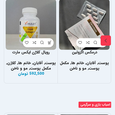
درمکس اگزوتین
رویال کلاژن ایکس مارت
پوست
,
آقایان
,
خانم ها
,
مکمل
پوست
,
آقایان
,
خانم ها
,
کلاژن
,
پ
پوست
,
مو و ناخن
مکمل پوست
,
مو و ناخن
592,500
تومان
اسباب بازی و سرگرمی