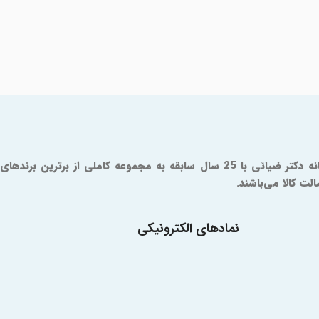
داروخانه آنلاین دکتر ضیائی یک مرجع مورد تایید سازمان و غذا و دارو است که از سال 1379 فعالیت خود را آغاز کرده است. شما در داروخانه دکتر ضیائی با 25 سال سابقه به مجموعه کاملی از برترین برندهای
ت کالا می‌باشند.
نمادهای الکترونیکی