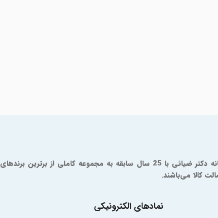
داروخانه آنلاین دکتر ضیائی یک مرجع مورد تایید سازمان و غذا و دارو است که از سال 1379 فعالیت خود را آغاز کرده است. شما در داروخانه دکتر ضیائی با 25 سال سابقه به مجموعه کاملی از برترین برندهای
ت کالا می‌باشند.
نمادهای الکترونیکی