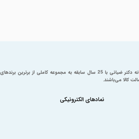
داروخانه آنلاین دکتر ضیائی یک مرجع مورد تایید سازمان و غذا و دارو است که از سال 1379 فعالیت خود را آغاز کرده است. شما در داروخانه دکتر ضیائی با 25 سال سابقه به مجموعه کاملی از برترین برندهای
ت کالا می‌باشند.
نمادهای الکترونیکی