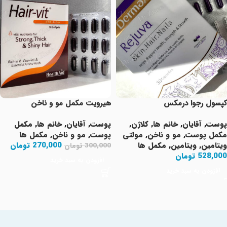
کپسول رجوا درمکس
هیرویت مکمل مو و ناخن
پوست
,
آقایان
,
خانم ها
,
کلاژن
,
پوست
,
آقایان
,
خانم ها
,
مکمل
مکمل پوست
,
مو و ناخن
,
مولتی
پوست
,
مو و ناخن
,
مکمل ها
ویتامین
,
ویتامین
,
مکمل ها
270,000
تومان
300,000
تومان
528,000
تومان
افزودن به سبد خرید
افزودن به سبد خرید
Read More