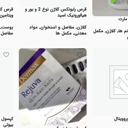
قرص رابونکس کلاژن نوع 2 و بور و
قرص کلا
هیالورونیک اسید
ویتامین
مارت
کلاژن
,
مفاصل و استخوان
,
مواد
پوست
,
م ها
,
کلاژن
,
مکمل
معدنی
,
مکمل ها
مفاصل 
اطلاعات بیشتر
اطلاعا
د
روویتال
کپسول ک
بیوتی