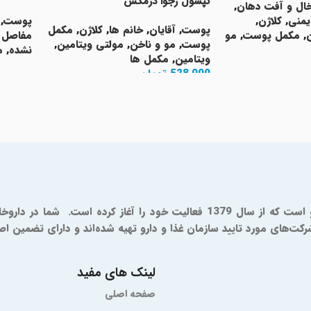
کپسول رجوا درمکس
خال و آفت دهان
,
یمنی
,
کلاژن
,
پوست
,
پوست
,
آقایان
,
خانم ها
,
کلاژن
,
مکمل
,
مکمل پوست
,
مو
مفاصل 
پوست
,
مو و ناخن
,
مولتی ویتامین
,
نشده
,
م
ویتامین
,
مکمل ها
اطلاعا
528,000
تومان
افزودن به سبد خرید
ای مورد تایید سازمان غذا و دارو تهیه شده‌اند و دارای تضمین اصال
لینک های مفید
صفحه اصلی