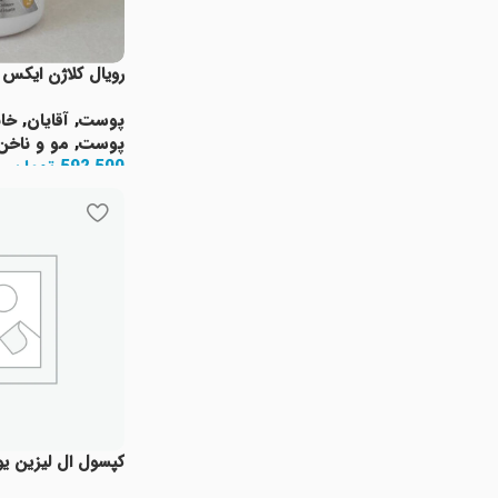
رویال کلاژن ایکس 
پوست
,
آقایان
,
خان
پوست
,
مو و ناخن
592,500
تومان
افزودن به سبد خری
کپسول ال لیزین یو