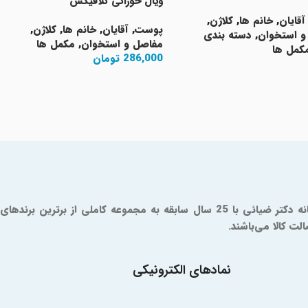
ویال خوراکی کلافیکس
آقایان
,
خانم ها
,
کلاژن
,
پوست
,
آقایان
,
خانم ها
,
کلاژن
,
و استخوان
,
دسته بندی
مفاصل و استخوان
,
مکمل ها
کمل ها
286,000
تومان
ت بیشتر
افزودن به سبد خرید
داروخانه آنلاین دکتر ضیائی یک مرجع مورد تایید سازمان و غذا و دارو است که از سال 1379 فعالیت خود را آغاز کرده است. شما در داروخانه دکتر ضیائی با 25 سال سابقه به مجموعه کاملی از برترین برندهای
ت کالا می‌باشند.
نمادهای الکترونیکی