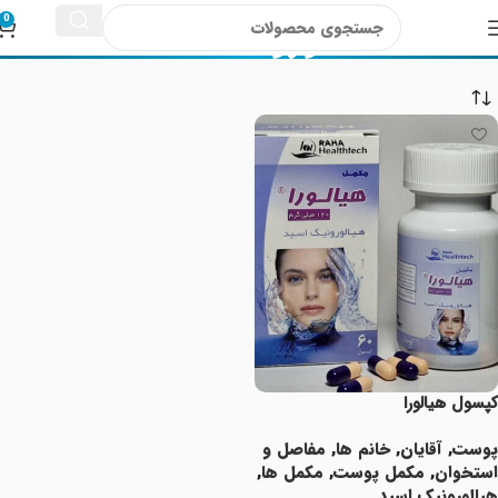
هیالورونیک اسید
0
کپسول هیالورا
پوست
,
آقایان
,
خانم ها
,
مفاصل و
استخوان
,
مکمل پوست
,
مکمل ها
,
هیالورونیک اسید