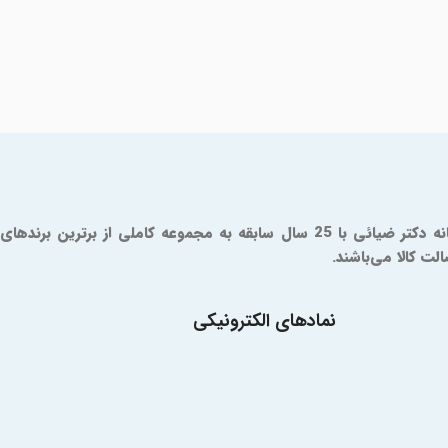
داروخانه آنلاین دکتر ضیائی یک مرجع مورد تایید سازمان و غذا و دارو است که از سال 1379 فعالیت خود را آغاز کرده است. شما در داروخانه دکتر ضیائی با 25 سال سابقه به مجموعه کاملی از برترین برندهای
ت کالا می‌باشند.
نمادهای الکترونیکی