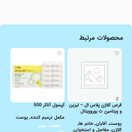
محصولات مرتبط
قرص کلاژن پلاس ال – لیزین
کپسول آناکر 500
کپسو
و ویتامین ث یوروویتال
مکمل ترمیم کننده
,
پوست
پوس
پوست
,
آقایان
,
خانم ها
,
الته
اطلاعات بیشتر
کلاژن
,
مفاصل و استخوان
,
پوس