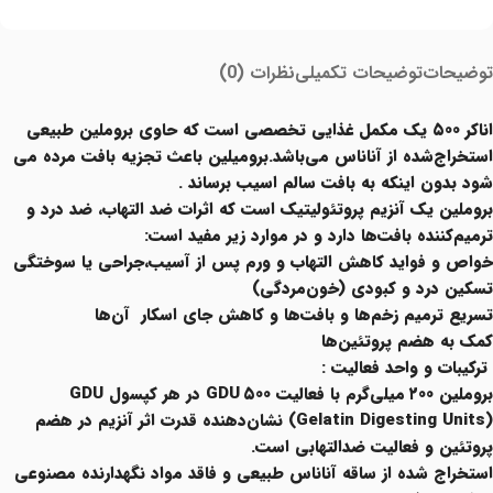
Read More
توضیحات
توضیحات تکمیلی
نظرات (0)
اناکر ۵۰۰
یک مکمل غذایی تخصصی است که حاوی
بروملین
طبیعی
استخراج‌شده از آناناس می‌باشد.برومیلین باعث تجزیه بافت مرده می
شود بدون اینکه به بافت سالم اسیب برساند .
بروملین یک آنزیم پروتئولیتیک است که اثرات ضد التهاب، ضد درد و
ترمیم‌کننده بافت‌ها دارد و در موارد زیر مفید است:
خواص و فواید کاهش التهاب و ورم پس از آسیب،جراحی یا سوختگی
تسکین درد و کبودی (خون‌مردگی)
تسریع ترمیم زخم‌ها و بافت‌ها و کاهش جای اسکار آن‌ها
کمک به هضم پروتئین‌ها
ترکیبات و واحد فعالیت :
بروملین ۲۰۰ میلی‌گرم با فعالیت ۵۰۰ GDU در هر کپسول GDU
(Gelatin Digesting Units) نشان‌دهنده قدرت اثر آنزیم در هضم
پروتئین و فعالیت ضدالتهابی است.
استخراج شده از ساقه آناناس طبیعی و فاقد مواد نگهدارنده مصنوعی