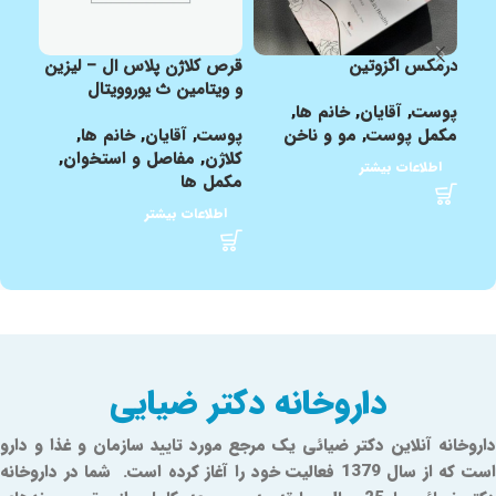
درمکس اگزوتین
قرص کلاژن پلاس ال – لیزین
قرص 
و ویتامین ث یوروویتال
برون
پوست
,
آقایان
,
خانم ها
,
مکمل پوست
,
مو و ناخن
پوست
,
آقایان
,
خانم ها
,
پوس
کلاژن
,
مفاصل و استخوان
,
کلاژ
اطلاعات بیشتر
مکمل ها
مکمل
اطلاعات بیشتر
اط
داروخانه دکتر ضیایی
داروخانه آنلاین دکتر ضیائی یک مرجع مورد تایید سازمان و غذا و دارو
است که از سال 1379 فعالیت خود را آغاز کرده است. شما در داروخانه