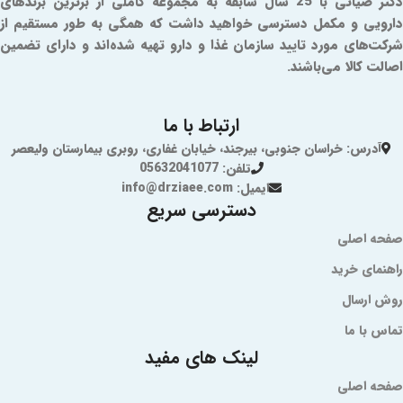
دکتر ضیائی با 25 سال سابقه به مجموعه کاملی از برترین برندهای
دارویی و مکمل دسترسی خواهید داشت که همگی به طور مستقیم از
شرکت‌های مورد تایید سازمان غذا و دارو تهیه شده‌اند و دارای تضمین
اصالت کالا می‌باشند.
ارتباط با ما
آدرس: خراسان جنوبی، بیرجند، خیابان غفاری، روبری بیمارستان ولیعصر
تلفن: 05632041077
ایمیل: info@drziaee.com
دسترسی سریع
صفحه اصلی
راهنمای خرید
روش ارسال
تماس با ما
لینک های مفید
صفحه اصلی